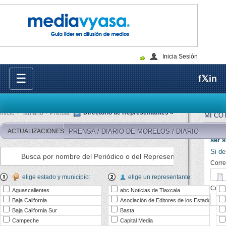
Inicia Sesión
☰
f
𝕏
in
Directorio de Representantes »
Inicio
Tarifario
Prensa
MI CO
PRENSA / DIARIO DE QUINTANA ROO / DIARIO
PRENSA / DIARIO DE MORELOS / DIARIO
ACTUALIZACIONES
Para 
ser s
PRENSA / DIARIO DEL YAQUI / DIARIO
Si de
PRENSA / DIARIO DEL ISTMO / DIARIO
Corre
ir
PRENSA / EL DIARIO JUÁREZ / DIARIO
elige estado y municipio:
elige un representante:
Cont
PRENSA / EL DIARIO DE CD. DELICIAS / DIARIO
Aguascalientes
abc Noticias de Tlaxcala
Baja California
Asociación de Editores de los Estados
PRENSA / EL DIARIO DE CHIHUAHUA / DIARIO
Baja California Sur
Basta
PRENSA / DIARIO DE CHIAPAS / DIARIO
Campeche
Capital Media