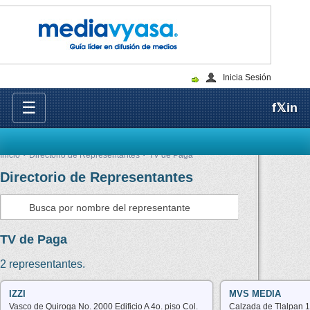
Inicia Sesión
☰
f
𝕏
in
Inicio
Directorio de Representantes
TV de Paga
Directorio de Representantes
Consultar
TV de Paga
2 representantes.
IZZI
MVS MEDIA
Vasco de Quiroga No. 2000 Edificio A 4o. piso Col.
Calzada de Tlalpan 1