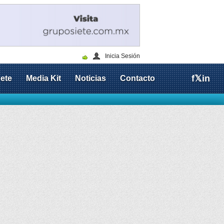
Inicia Sesión
f
𝕏
in
ete
Media Kit
Noticias
Contacto