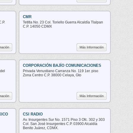
CMR
.P.
Tetitla No. 23 Col. Toriello Guerra Alcaldía Tlalpan
C.P. 14050 CDMX
mación
Más Información
CORPORACIÓN BAJÍO COMUNICACIONES
 del
Privada Venustiano Carranza No. 119 1er. piso
Zona Centro C.P. 38000 Celaya, Gto
mación
Más Información
XICO
CSI RADIO
Av. Insurgentes Sur No. 1571 Piso 3 Ofc. 302 y 303
Col. San José Insurgentes C.P. 03900 Alcaldía
Benito Juárez, CDMX.