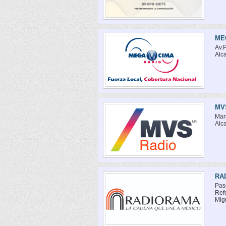
ME
Av.
Alc
MV
Mar
Alc
RA
Pas
Ref
Mig