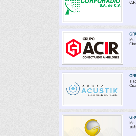
C.P
GR
Mon
Cha
GR
Tla
Cua
GR
Mon
Juá