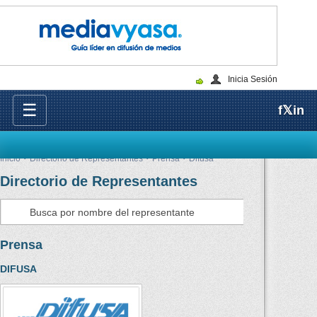
Inicia Sesión
☰
f
𝕏
in
Inicio
Directorio de Representantes
Prensa
Difusa
Directorio de Representantes
Consultar
Prensa
DIFUSA