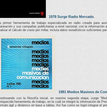
1978 Surge Radio Mercado.
a primer herramienta de trabajo especializada en radio creada para auxi
laneación y sus campañas publicitarias a nivel nacional, con la información
ealizar el cálculo de costo por millar, incluía datos estadísticos suficientes p
1981 Medios Masivos de Com
ontinuando con la filosofía inicial, en nuestra segunda etapa, surge “M
nriquecida herramienta de trabajo, en la cuál se integró la información de Pre
ormato ágil y dinámico en base a tablas. Así fue como se logró integrar el pr