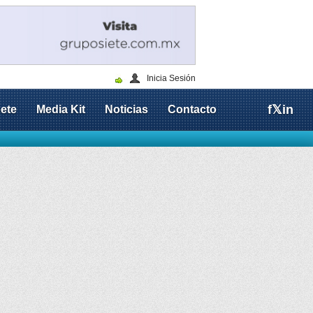
Inicia Sesión
f
𝕏
in
ete
Media Kit
Noticias
Contacto