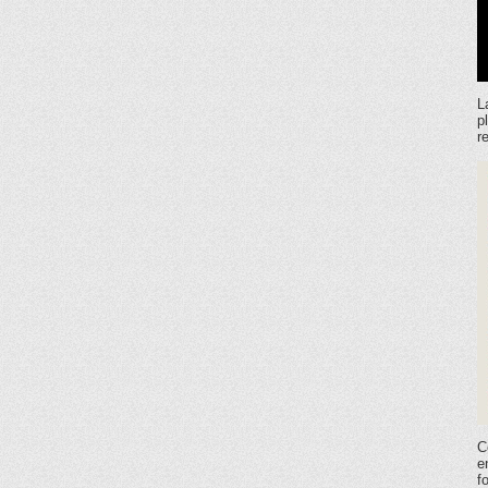
L
p
r
C
e
f