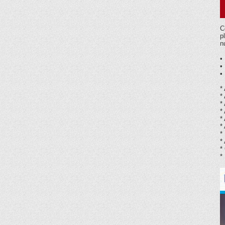
C
p
n
•
•
•
*
*
*
*
*
*
*
*
*
*