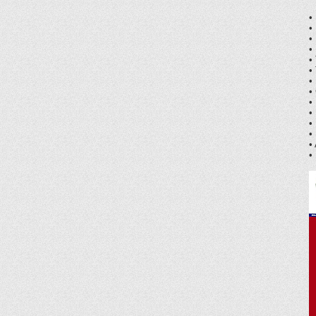
•
•
•
•
•
•
•
•
•
•
•
•
•
•