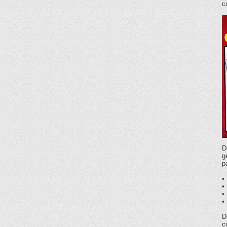
c
D
g
p
•
•
•
•
D
c